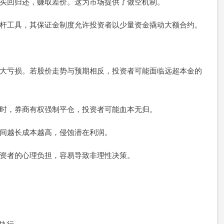
下跌后买回归还，赚取差价。这为市场提供了做空机制。
见的杠杆工具，其保证金制度允许投资者以少量资金撬动大额合约。
同步放大亏损。若股价走势与预期相反，投资者可能面临远超本金的
比例时，券商有权强制平仓，投资者可能血本无归。
，时间越长成本越高，侵蚀潜在利润。
加投资者的心理负担，容易导致非理性决策。
格执行。