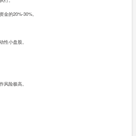
金的20%-30%。
波动性小盘股。
操作风险极高。