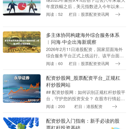
年度跌幅之后，美元指数进入今年以来依
然表现疲弱，包括摩根大通在内的华尔街
阅读：52
栏目：股票配资资讯网
著名金融机构一致认为，2026年全年美元
都将....
多主体协同构建海外综合服务体系
︱问海·中企出海新观察
2026年2月11日港股配资，国家层面海外
综合服务平台正式上线运行。该平台面向
5.2万家境外企业及数十万家外贸主体提供
阅读：60
栏目：股票配资资讯网
全方位的一站式公共服务，其前身走出去
公共服....
配资炒股网_股票配资平台_正规杠
杆炒股网站
## 配资炒股网：如何识别正规杠杆炒股平
台，守护您的投资安全？ 在股市行情起伏
不定的今天，越来越多的投资者开始关注
阅读：200
栏目：港股配资
杠杆炒股这一工具。当您在搜索引擎中输
入“配资炒....
配资炒股入门指南：新手必读的股
票杠杆投资基础