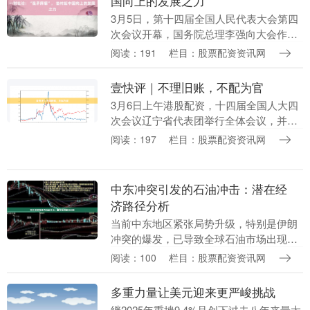
国向上的发展之力
3月5日，第十四届全国人民代表大会第四
次会议开幕，国务院总理李强向大会作了
政府工作报告，回顾过往港股配资，谋局
阅读：191
栏目：股票配资资讯网
未来。 今年是十五五开局之年，经济社会
发展具有承前....
壹快评｜不理旧账，不配为官
3月6日上午港股配资，十四届全国人大四
次会议辽宁省代表团举行全体会议，并向
中外媒体开放。会上，辽宁省委书记许昆
阅读：197
栏目：股票配资资讯网
林在提到树立和践行正确政绩观时强调，
要树立理旧账也....
中东冲突引发的石油冲击：潜在经
济路径分析
当前中东地区紧张局势升级，特别是伊朗
冲突的爆发，已导致全球石油市场出现显
著波动。截至3月6日，西得克萨斯中质原
阅读：100
栏目：股票配资资讯网
油（WTI）基准价格已攀升至约86.31美元/
桶，....
多重力量让美元迎来更严峻挑战
继2025年重挫9.4%且创下过去八年来最大