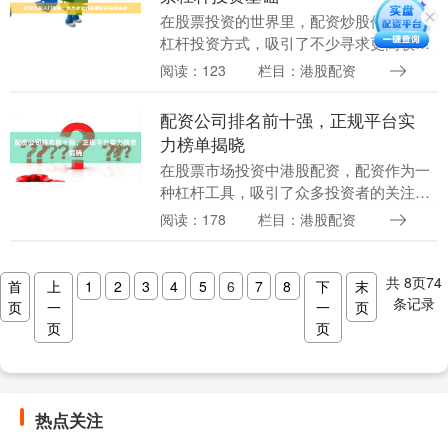
在股票投资的世界里，配资炒股作为一种
杠杆投资方式，吸引了不少寻求更高收益
的投资者。然而港股配资，对于新手而
阅读：123
栏目：港股配资
言，配资炒股既可能是加速财富积累的工
具，也可能是放大风....
配资公司排名前十强，正规平台实
力榜单揭晓
在股票市场投资中港股配资，配资作为一
种杠杆工具，吸引了众多投资者的关注。
然而，面对市场上众多的配资公司，如何
阅读：178
栏目：港股配资
选择一家正规、实力雄厚的平台成为投资
者关注的焦点。本....
共
8
页
74
首
上
1
2
3
4
5
6
7
8
下
末
条记录
页
一
一
页
页
页
热点关注