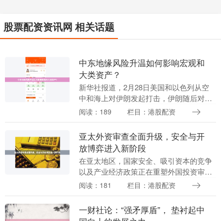
股票配资资讯网 相关话题
中东地缘风险升温如何影响宏观和
大类资产？
新华社报道，2月28日美国和以色列从空
中和海上对伊朗发起打击，伊朗随后对以
色列和美国在中东的军事目标发起还击，
阅读：189
栏目：港股配资
中东地缘政治局势升温。如何看本次地缘
政治升温对于全....
亚太外资审查全面升级，安全与开
放博弈进入新阶段
在亚太地区，国家安全、吸引资本的竞争
以及产业经济政策正在重塑外国投资审查
格局。各国政府正在推动外国投资审查制
阅读：181
栏目：港股配资
度现代化港股配资，力求在保持开放与对
敏感领域、供应链....
一财社论：“强矛厚盾”， 垫衬起中