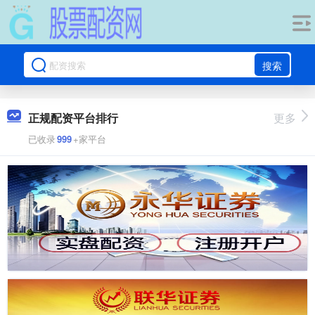
搜索
正规配资平台排行
更多
已收录
999
+家平台