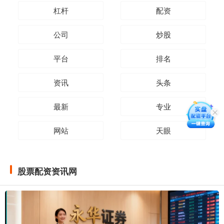
杠杆
配资
公司
炒股
平台
排名
资讯
头条
最新
专业
网站
天眼
股票配资资讯网