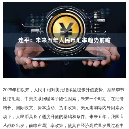
2026年初以来，人民币相对美元继续呈稳步升值态势。剔除季节
性结汇潮、中美关系回暖等阶段性因素，未来一个时期，在经济
增长、国际收支、资本流动、货币政策、美元走弱等内外因素驱
动下，人民币具备了适度升值的基础和条件。未来五年，我国应
从战略出发，前瞻布局汇率政策，使其在经济高质量发展过程中