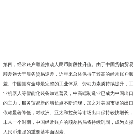
第四，经常账户顺差推动人民币阶段性升值。由于中国货物贸易
顺差远大于服务贸易逆差，近年来总体保持了较高的经常账户顺
差。中国拥有全球最完整的工业体系，劳动力素质持续提升，工
业机器人等智能化装备加速普及，中高端制造业已成为中国出口
的主力，服务贸易新的增长点不断涌现，加之对美国市场的出口
依赖显著降低，对欧洲、亚太和拉美等市场出口保持较快增长，
未来一个时期，中国经常账户的顺差格局将持续巩固，成为支撑
人民币走强的重要基本面因素。