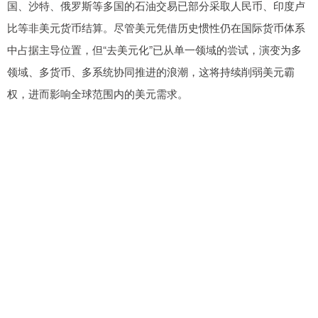
国、沙特、俄罗斯等多国的石油交易已部分采取人民币、印度卢
比等非美元货币结算。尽管美元凭借历史惯性仍在国际货币体系
中占据主导位置，但“去美元化”已从单一领域的尝试，演变为多
领域、多货币、多系统协同推进的浪潮，这将持续削弱美元霸
权，进而影响全球范围内的美元需求。