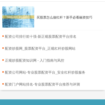
买股票怎么做杠杆？新手必看融资技巧
​配资公司排行前十强-新正规股票配资平台排名
​配资炒股网_股票配资平台_正规杠杆炒股网站
​正规炒股配资知识网 - 入门指南与风控
​配资公司网站-专业股票配资平台_安全杠杆炒股服务
​配资门户网站排名-专业股票配资平台推荐与评测