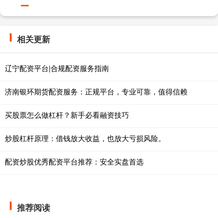
相关更新
辽宁配资平台|合规配资服务指南
济南银环期货配资服务：正规平台，专业可靠，值得信赖
买股票怎么做杠杆？新手必看融资技巧
炒股杠杆原理：借钱放大收益，也放大亏损风险。
配资炒股优秀配资平台推荐：安全实盘首选
推荐阅读