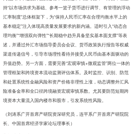
持“以市场供求为基础、参考一篮子货币进行调节、有管理的浮动
汇率制度”总体框架下，为“保持人民币汇率在合理均衡水平上的
基本稳定”注入体现高质量发展要求的新内涵。适时引入“动态合
理均衡”“增强双向弹性”“长期稳中趋升具备坚实基本面支撑”等表
述，并通过外汇市场指导委员会会议、货币政策执行报告等权威
渠道传递信号，引导市场理性看待并接受人民币由基本面驱动的
升值趋势。另一方面，需要完善“宏观审慎+微观监管”两位一体的
管理框架和跨境资本流动监测评估体系。及时监控、识别、防范
和处置系统性金融风险和资产价格非理性上涨，动态调整外汇风
险准备金率和全口径跨境融资宏观审慎系数。尤其要防范短期跨
境资本大量流入国内楼市和股市，引发系统性风险。
（刘涛系广开首席产研院资深研究员，连平系广开首席产研院院
长、中国首席经济学家论坛理事长）