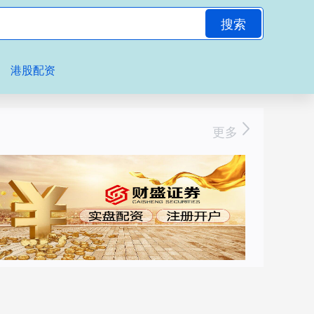
搜索
港股配资
更多