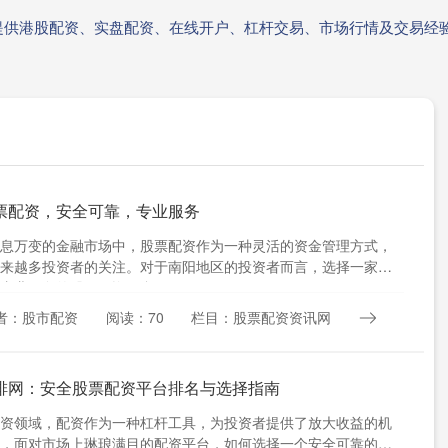
提供港股配资、实盘配资、在线开户、杠杆交易、市场行情及交易经
票配资，安全可靠，专业服务
息万变的金融市场中，股票配资作为一种灵活的资金管理方式，
来越多投资者的关注。对于南阳地区的投资者而言，选择一家安
专业服务的股票配资平台，....
者：股市配资
阅读：70
栏目：股票配资资讯网
排网：安全股票配资平台排名与选择指南
资领域，配资作为一种杠杆工具，为投资者提供了放大收益的机
，面对市场上琳琅满目的配资平台，如何选择一个安全可靠的平