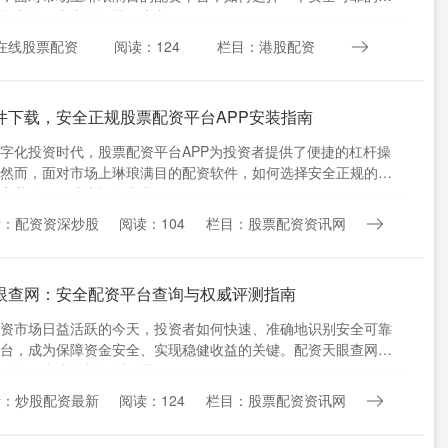
资者首要考虑的问题。本文....
在线股票配资
阅读：124
栏目：港股配资
件下载，安全正规股票配资平台APP安装指南
字化投资时代，股票配资平台APP为投资者提供了便捷的杠杆操
然而，面对市场上琳琅满目的配资软件，如何选择安全正规的平
安装使用，成为投资者必....
者：配资资深炒股
阅读：104
栏目：股票配资资讯网
眼查网：安全配资平台查询与权威评测指南
资市场日益活跃的今天，投资者如何快速、准确地识别安全可靠
台，成为保障资金安全、实现稳健收益的关键。配资天眼查网作
配资平台查询与评测工具，....
者：炒股配资最新
阅读：124
栏目：股票配资资讯网