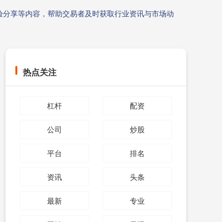
验分享等内容，帮助交易者及时获取行业资讯与市场动
热点关注
杠杆
配资
公司
炒股
平台
排名
资讯
头条
最新
专业