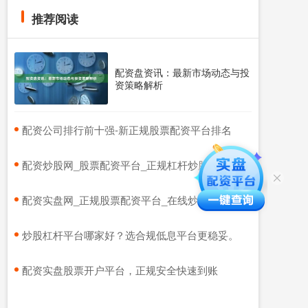
推荐阅读
配资盘资讯：最新市场动态与投
资策略解析
​配资公司排行前十强-新正规股票配资平台排名
​配资炒股网_股票配资平台_正规杠杆炒股网站
​配资实盘网_正规股票配资平台_在线炒股杠杆交易
​炒股杠杆平台哪家好？选合规低息平台更稳妥。
​配资实盘股票开户平台，正规安全快速到账