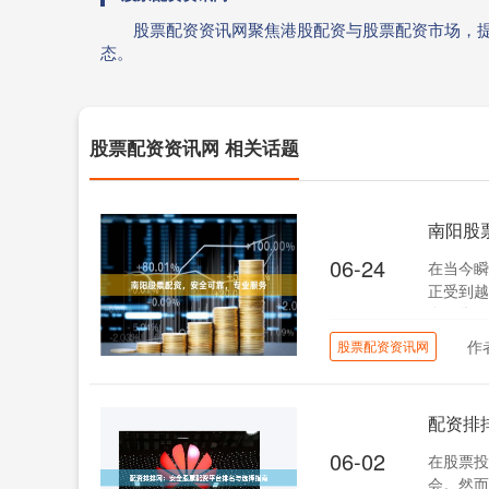
股票配资资讯网聚焦港股配资与股票配资市场，
态。
股票配资资讯网 相关话题
南阳股
06-24
在当今瞬
正受到越
全可靠、
作
股票配资资讯网
配资排
06-02
在股票投
会。然而